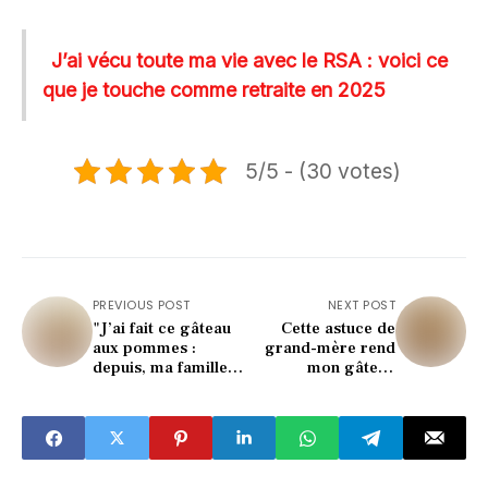
J’ai vécu toute ma vie avec le RSA : voici ce
que je touche comme retraite en 2025
5/5 - (30 votes)
PREVIOUS POST
NEXT POST
"J’ai fait ce gâteau
Cette astuce de
aux pommes :
grand-mère rend
depuis, ma famille
mon gâteau
me supplie d’en
pommes-yaourt
refaire !"
irrésistible !