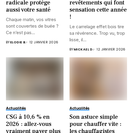
radicale protège
revêtements qui font
aussi votre santé
sensation cette année
!
Chaque matin, vos vitres
sont couvertes de buée ?
Le carrelage effet bois tire
Ce n’est pas...
sa révérence. Trop vu, trop
lisse, il...
BY
ELODIE B.
12 JANVIER 2026
BY
MICKAEL D.
12 JANVIER 2026
Actualités
Actualités
CSG à 10,6 % en
Son astuce simple
2026 : allez-vous
pour chauffer vite :
vraiment payer plus
les chauffagistes