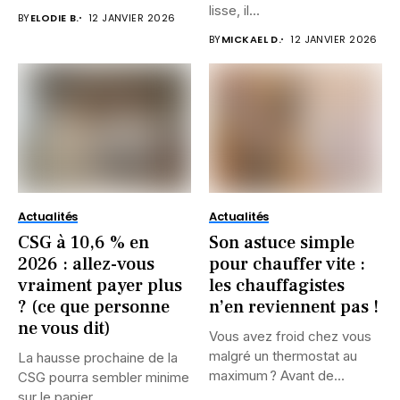
lisse, il...
BY
ELODIE B.
12 JANVIER 2026
BY
MICKAEL D.
12 JANVIER 2026
Actualités
Actualités
CSG à 10,6 % en
Son astuce simple
2026 : allez-vous
pour chauffer vite :
vraiment payer plus
les chauffagistes
? (ce que personne
n’en reviennent pas !
ne vous dit)
Vous avez froid chez vous
malgré un thermostat au
La hausse prochaine de la
maximum ? Avant de...
CSG pourra sembler minime
sur le papier....