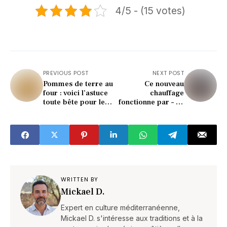
4/5 - (15 votes)
PREVIOUS POST
NEXT POST
Pommes de terre au
Ce nouveau
four : voici l’astuce
chauffage
toute bête pour les
fonctionne par – 22
rendre ultra
°C et consomme
croustillantes à tous
nettement moins
les coups
WRITTEN BY
Mickael D.
Expert en culture méditerranéenne,
Mickael D. s'intéresse aux traditions et à la