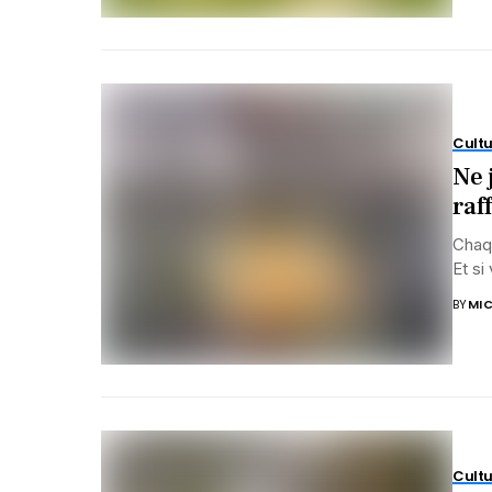
Cultu
Ne 
raf
Chaqu
Et si
BY
MIC
Cultu