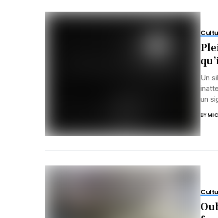
Cultu
Ple
qu’
Un si
inatt
un si
BY
MIC
Cultu
Oub