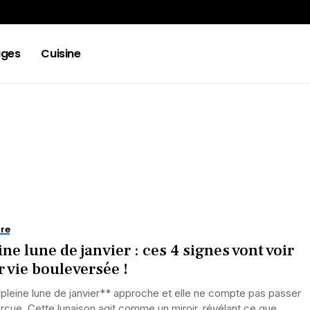
ges
Cuisine
re
ine lune de janvier : ces 4 signes vont voir
r vie bouleversée !
pleine lune de janvier** approche et elle ne compte pas passer
rçue. Cette lunaison agit comme un miroir, révélant ce que