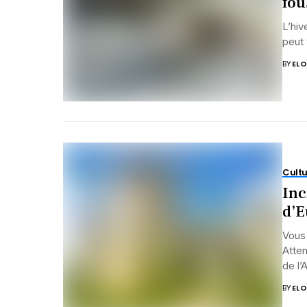
fou
L’hiv
peut 
BY
ELO
Cultu
Inc
d’E
Vous 
Atten
de l’
BY
ELO