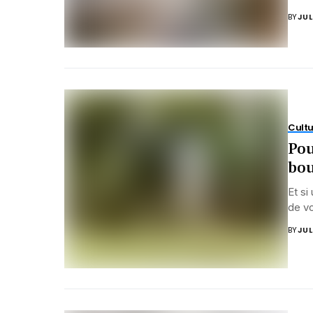
BY
JUL
Cultu
Pou
bou
Et si
de vo
BY
JUL