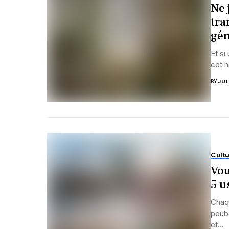
Ne 
tra
gén
Et si
cet h
BY
JUL
Cultu
Vou
5 u
Chaqu
poube
et...