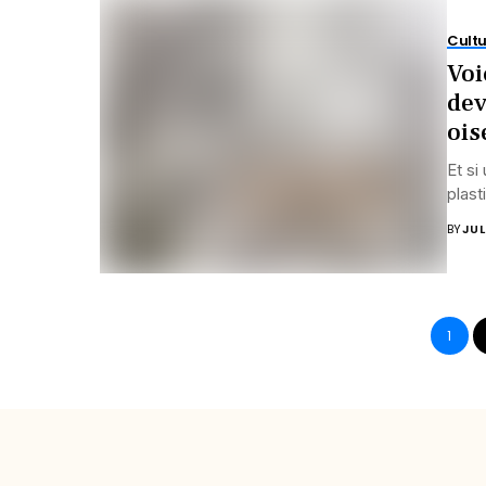
Cultu
Voi
dev
ois
Et si
plast
BY
JUL
1