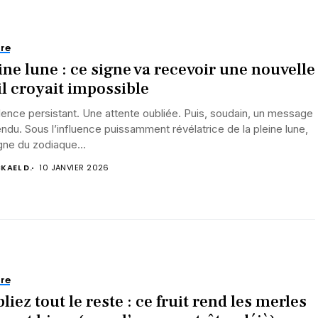
re
ine lune : ce signe va recevoir une nouvelle
il croyait impossible
lence persistant. Une attente oubliée. Puis, soudain, un message
endu. Sous l’influence puissamment révélatrice de la pleine lune,
gne du zodiaque...
KAEL D.
10 JANVIER 2026
re
liez tout le reste : ce fruit rend les merles