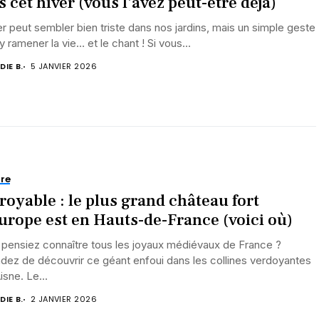
s cet hiver (vous l’avez peut-être déjà)
er peut sembler bien triste dans nos jardins, mais un simple geste
y ramener la vie… et le chant ! Si vous...
DIE B.
5 JANVIER 2026
re
royable : le plus grand château fort
urope est en Hauts-de-France (voici où)
pensiez connaître tous les joyaux médiévaux de France ?
dez de découvrir ce géant enfoui dans les collines verdoyantes
Aisne. Le...
DIE B.
2 JANVIER 2026