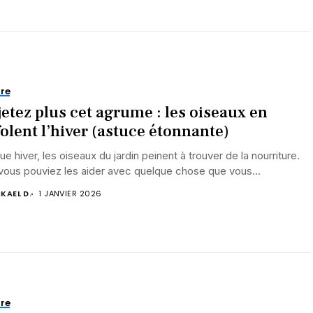
re
jetez plus cet agrume : les oiseaux en
folent l’hiver (astuce étonnante)
e hiver, les oiseaux du jardin peinent à trouver de la nourriture.
 vous pouviez les aider avec quelque chose que vous...
KAEL D.
1 JANVIER 2026
re