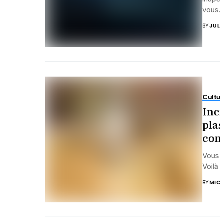
vous.
BY
JUL
Cultu
Inc
pla
co
Vous 
Voilà
BY
MIC