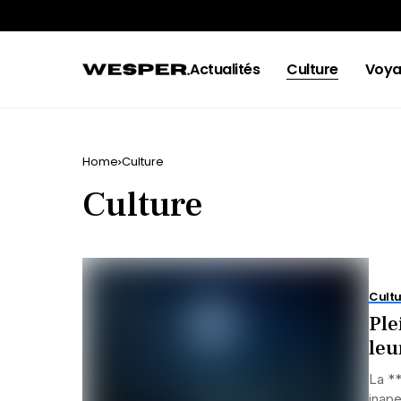
Actualités
Culture
Voya
Home
Culture
Culture
Cultu
Ple
leu
La **
inape