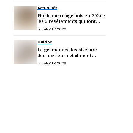
Actualités
Fini le carrelage bois en 2026 :
les 5 revêtements qui font
sensation cette année !
12 JANVIER 2026
Cuisine
Le gel menace les oiseaux :
donnez-leur cet aliment
crucial (sinon ils meurent)
12 JANVIER 2026