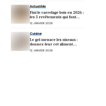
Actualités
Fini le carrelage bois en 2026 :
les 5 revêtements qui font
sensation cette année !
12 JANVIER 2026
Cuisine
Le gel menace les oiseaux :
donnez-leur cet aliment
crucial (sinon ils meurent)
12 JANVIER 2026