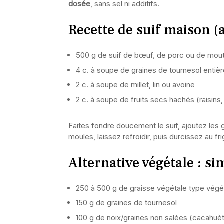
dosée
, sans sel ni additifs.
Recette de suif maison (
500 g de suif de bœuf, de porc ou de mou
4 c. à soupe de graines de tournesol entiè
2 c. à soupe de millet, lin ou avoine
2 c. à soupe de fruits secs hachés (raisins
Faites fondre doucement le suif, ajoutez les 
moules, laissez refroidir, puis durcissez au fr
Alternative végétale : si
250 à 500 g de graisse végétale type végé
150 g de graines de tournesol
100 g de noix/graines non salées (cacahuè