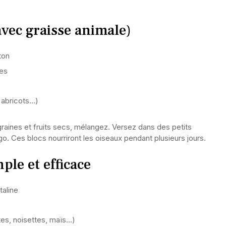
avec graisse animale)
ton
res
, abricots…)
graines et fruits secs, mélangez. Versez dans des petits
igo. Ces blocs nourriront les oiseaux pendant plusieurs jours.
mple et efficace
taline
tes, noisettes, maïs…)