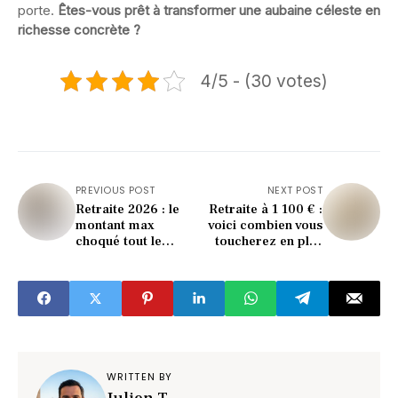
porte.
Êtes-vous prêt à transformer une aubaine céleste en
richesse concrète ?
4/5 - (30 votes)
PREVIOUS POST
NEXT POST
Retraite 2026 : le
Retraite à 1 100 € :
montant max
voici combien vous
choqué tout le
toucherez en plus
monde (voici la
en novembre (le
décision du
calcul surprend)
gouvernement)
WRITTEN BY