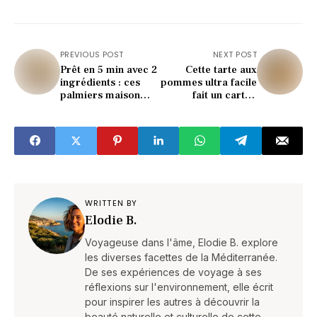
PREVIOUS POST
NEXT POST
Prêt en 5 min avec 2
Cette tarte aux
ingrédients : ces
pommes ultra facile
palmiers maison
fait un carton
vont vous bluffer !
(seulement 3
verres !)
WRITTEN BY
Elodie B.
Voyageuse dans l'âme, Elodie B. explore
les diverses facettes de la Méditerranée.
De ses expériences de voyage à ses
réflexions sur l'environnement, elle écrit
pour inspirer les autres à découvrir la
beauté naturelle et culturelle de cette