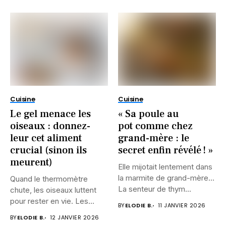
Cuisine
Cuisine
Le gel menace les
« Sa poule au
oiseaux : donnez-
pot comme chez
leur cet aliment
grand-mère : le
crucial (sinon ils
secret enfin révélé ! »
meurent)
Elle mijotait lentement dans
la marmite de grand-mère…
Quand le thermomètre
La senteur de thym...
chute, les oiseaux luttent
pour rester en vie. Les...
BY
ELODIE B.
11 JANVIER 2026
BY
ELODIE B.
12 JANVIER 2026