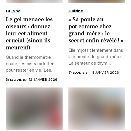
Cuisine
Cuisine
Le gel menace les
« Sa poule au
oiseaux : donnez-
pot comme chez
leur cet aliment
grand-mère : le
crucial (sinon ils
secret enfin révélé ! »
meurent)
Elle mijotait lentement dans
la marmite de grand-mère…
Quand le thermomètre
La senteur de thym...
chute, les oiseaux luttent
pour rester en vie. Les...
BY
ELODIE B.
11 JANVIER 2026
BY
ELODIE B.
12 JANVIER 2026