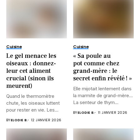
Cuisine
Cuisine
Le gel menace les
« Sa poule au
oiseaux : donnez-
pot comme chez
leur cet aliment
grand-mère : le
crucial (sinon ils
secret enfin révélé ! »
meurent)
Elle mijotait lentement dans
la marmite de grand-mère…
Quand le thermomètre
La senteur de thym...
chute, les oiseaux luttent
pour rester en vie. Les...
BY
ELODIE B.
11 JANVIER 2026
BY
ELODIE B.
12 JANVIER 2026