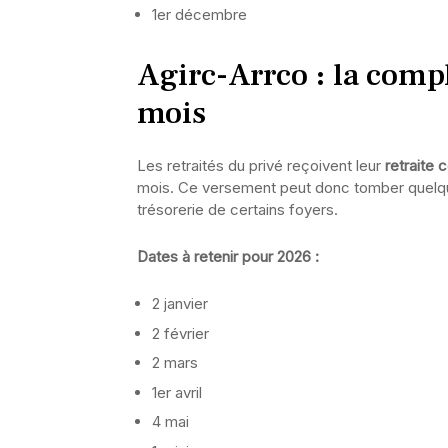
1er décembre
Agirc-Arrco : la comp
mois
Les retraités du privé reçoivent leur
retraite
mois. Ce versement peut donc tomber quelques
trésorerie de certains foyers.
Dates à retenir pour 2026 :
2 janvier
2 février
2 mars
1er avril
4 mai