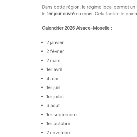
Dans cette région, le régime local permet un
le
1er jour ouvré
du mois. Cela facilite le pai
Calendrier 2026 Alsace-Moselle :
2 janvier
2 février
2 mars
1er avril
4 mai
1er juin
1er juillet
3 août
1er septembre
1er octobre
2 novembre