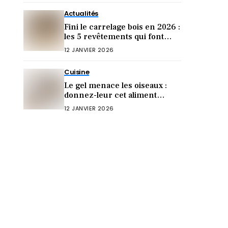
Actualités
Fini le carrelage bois en 2026 :
les 5 revêtements qui font
sensation cette année !
12 JANVIER 2026
Cuisine
Le gel menace les oiseaux :
donnez-leur cet aliment
crucial (sinon ils meurent)
12 JANVIER 2026