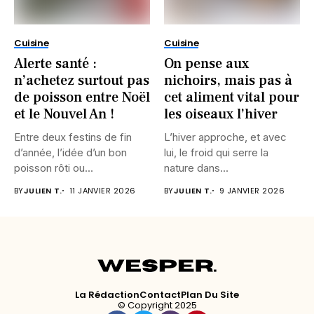
Cuisine
Cuisine
Alerte santé :
On pense aux
n’achetez surtout pas
nichoirs, mais pas à
de poisson entre Noël
cet aliment vital pour
et le Nouvel An !
les oiseaux l’hiver
Entre deux festins de fin
L’hiver approche, et avec
d’année, l’idée d’un bon
lui, le froid qui serre la
poisson rôti ou...
nature dans...
BY
JULIEN T.
11 JANVIER 2026
BY
JULIEN T.
9 JANVIER 2026
La Rédaction
Contact
Plan Du Site
© Copyright 2025