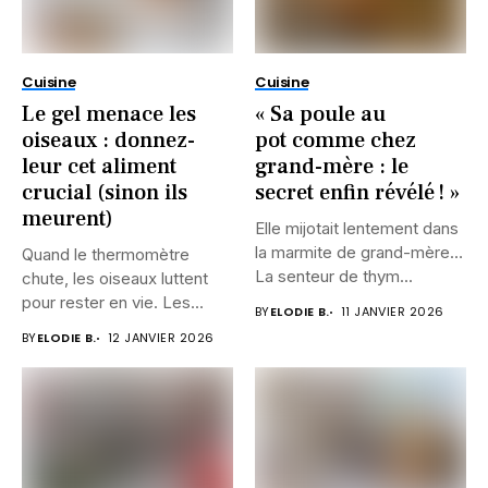
Cuisine
Cuisine
Le gel menace les
« Sa poule au
oiseaux : donnez-
pot comme chez
leur cet aliment
grand-mère : le
crucial (sinon ils
secret enfin révélé ! »
meurent)
Elle mijotait lentement dans
la marmite de grand-mère…
Quand le thermomètre
La senteur de thym...
chute, les oiseaux luttent
pour rester en vie. Les...
BY
ELODIE B.
11 JANVIER 2026
BY
ELODIE B.
12 JANVIER 2026