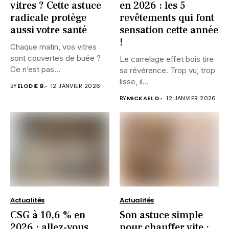
vitres ? Cette astuce
en 2026 : les 5
radicale protège
revêtements qui font
aussi votre santé
sensation cette année
!
Chaque matin, vos vitres
sont couvertes de buée ?
Le carrelage effet bois tire
Ce n’est pas...
sa révérence. Trop vu, trop
lisse, il...
BY
ELODIE B.
12 JANVIER 2026
BY
MICKAEL D.
12 JANVIER 2026
Actualités
Actualités
CSG à 10,6 % en
Son astuce simple
2026 : allez-vous
pour chauffer vite :