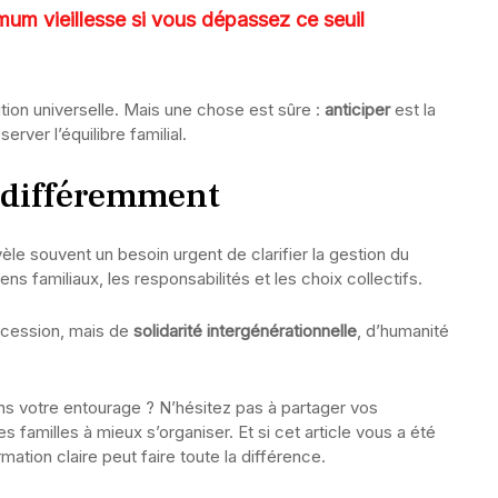
um vieillesse si vous dépassez ce seuil
ution universelle. Mais une chose est sûre :
anticiper
est la
rver l’équilibre familial.
té différemment
èle souvent un besoin urgent de clarifier la gestion du
ens familiaux, les responsabilités et les choix collectifs.
uccession, mais de
solidarité intergénérationnelle
, d’humanité
ns votre entourage ? N’hésitez pas à partager vos
es familles à mieux s’organiser. Et si cet article vous a été
rmation claire peut faire toute la différence.