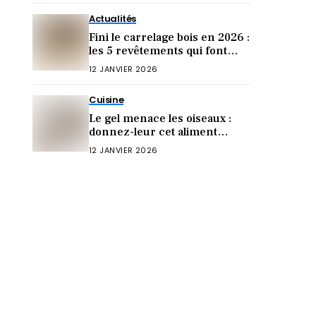
Actualités
Fini le carrelage bois en 2026 :
les 5 revêtements qui font
sensation cette année !
12 JANVIER 2026
Cuisine
Le gel menace les oiseaux :
donnez-leur cet aliment
crucial (sinon ils meurent)
12 JANVIER 2026