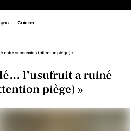
ges
Cuisine
uiné notre succession (attention piège) »
glé… l’usufruit a ruiné
tention piège) »