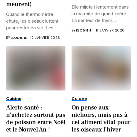
meurent)
Elle mijotait lentement dans
la marmite de grand-mère…
Quand le thermomètre
La senteur de thym...
chute, les oiseaux luttent
pour rester en vie. Les...
BY
ELODIE B.
11 JANVIER 2026
BY
ELODIE B.
12 JANVIER 2026
Cuisine
Cuisine
Alerte santé :
On pense aux
n’achetez surtout pas
nichoirs, mais pas à
de poisson entre Noël
cet aliment vital pour
et le Nouvel An !
les oiseaux l’hiver