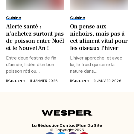
Cuisine
Cuisine
Alerte santé :
On pense aux
n’achetez surtout pas
nichoirs, mais pas à
de poisson entre Noël
cet aliment vital pour
et le Nouvel An !
les oiseaux l’hiver
Entre deux festins de fin
L’hiver approche, et avec
d’année, l’idée d’un bon
lui, le froid qui serre la
poisson rôti ou...
nature dans...
BY
JULIEN T.
11 JANVIER 2026
BY
JULIEN T.
9 JANVIER 2026
La Rédaction
Contact
Plan Du Site
© Copyright 2025