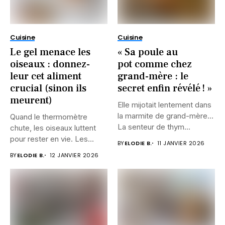
Cuisine
Cuisine
Le gel menace les
« Sa poule au
oiseaux : donnez-
pot comme chez
leur cet aliment
grand-mère : le
crucial (sinon ils
secret enfin révélé ! »
meurent)
Elle mijotait lentement dans
la marmite de grand-mère…
Quand le thermomètre
La senteur de thym...
chute, les oiseaux luttent
pour rester en vie. Les...
BY
ELODIE B.
11 JANVIER 2026
BY
ELODIE B.
12 JANVIER 2026