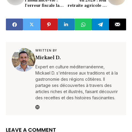
l’assurance-vie :
en 2028 : leur
l’erreur fiscale la
retraite agricole va
plus absurde de
chuter (voici
l’État ?"
pourquoi)"
WRITTEN BY
Mickael D.
Expert en culture méditerranéenne,
Mickael D. s'intéresse aux traditions et à la
gastronomie des régions côtières. Il
partage ses découvertes à travers des
articles riches et illustrés, faisant découvrir
des recettes et des histoires fascinantes.
LEAVE A COMMENT