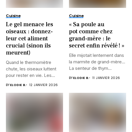
Cuisine
Cuisine
Le gel menace les
« Sa poule au
oiseaux : donnez-
pot comme chez
leur cet aliment
grand-mère : le
crucial (sinon ils
secret enfin révélé ! »
meurent)
Elle mijotait lentement dans
la marmite de grand-mère…
Quand le thermomètre
La senteur de thym...
chute, les oiseaux luttent
pour rester en vie. Les...
BY
ELODIE B.
11 JANVIER 2026
BY
ELODIE B.
12 JANVIER 2026