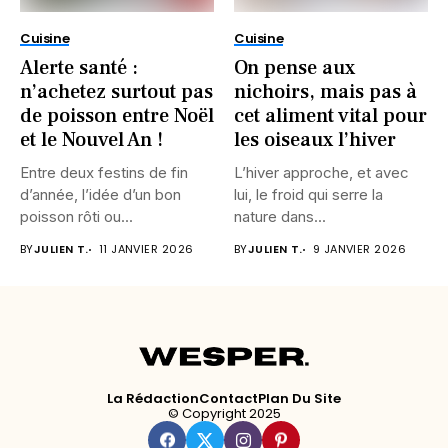
Cuisine
Cuisine
Alerte santé :
On pense aux
n’achetez surtout pas
nichoirs, mais pas à
de poisson entre Noël
cet aliment vital pour
et le Nouvel An !
les oiseaux l’hiver
Entre deux festins de fin
L’hiver approche, et avec
d’année, l’idée d’un bon
lui, le froid qui serre la
poisson rôti ou...
nature dans...
BY
JULIEN T.
11 JANVIER 2026
BY
JULIEN T.
9 JANVIER 2026
La Rédaction
Contact
Plan Du Site
© Copyright 2025