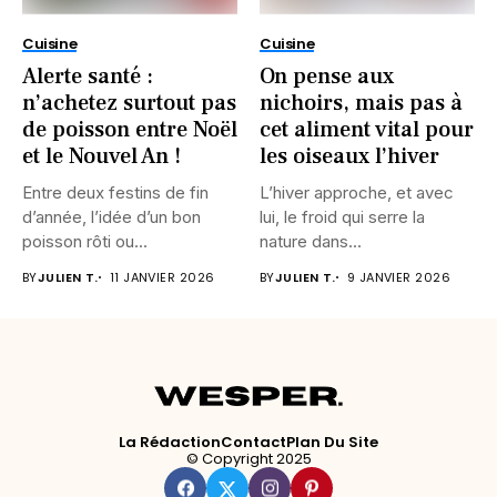
Cuisine
Cuisine
Alerte santé :
On pense aux
n’achetez surtout pas
nichoirs, mais pas à
de poisson entre Noël
cet aliment vital pour
et le Nouvel An !
les oiseaux l’hiver
Entre deux festins de fin
L’hiver approche, et avec
d’année, l’idée d’un bon
lui, le froid qui serre la
poisson rôti ou...
nature dans...
BY
JULIEN T.
11 JANVIER 2026
BY
JULIEN T.
9 JANVIER 2026
La Rédaction
Contact
Plan Du Site
© Copyright 2025