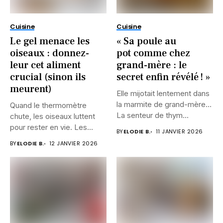
Cuisine
Cuisine
Le gel menace les
« Sa poule au
oiseaux : donnez-
pot comme chez
leur cet aliment
grand-mère : le
crucial (sinon ils
secret enfin révélé ! »
meurent)
Elle mijotait lentement dans
la marmite de grand-mère…
Quand le thermomètre
La senteur de thym...
chute, les oiseaux luttent
pour rester en vie. Les...
BY
ELODIE B.
11 JANVIER 2026
BY
ELODIE B.
12 JANVIER 2026