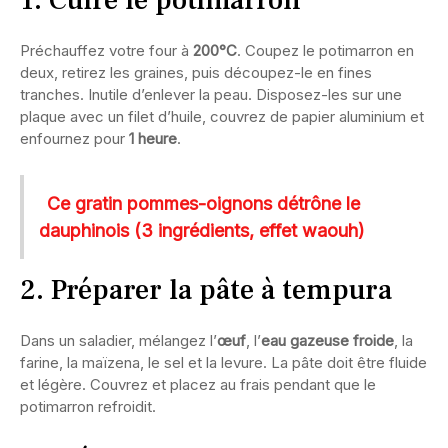
1. Cuire le potimarron
Préchauffez votre four à
200°C
. Coupez le potimarron en
deux, retirez les graines, puis découpez-le en fines
tranches. Inutile d’enlever la peau. Disposez-les sur une
plaque avec un filet d’huile, couvrez de papier aluminium et
enfournez pour
1 heure
.
Ce gratin pommes-oignons détrône le
dauphinois (3 ingrédients, effet waouh)
2. Préparer la pâte à tempura
Dans un saladier, mélangez l’
œuf
, l’
eau gazeuse froide
, la
farine, la maïzena, le sel et la levure. La pâte doit être fluide
et légère. Couvrez et placez au frais pendant que le
potimarron refroidit.