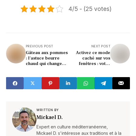
4/5 - (25 votes)
PREVIOUS POST
NEXT POST
Gâteau aux pommes
Activez ce mode
: l'astuce beurre
caché sur vos
chaud qui change
fenêtres : votre
tout (incroyable
hiver ne sera plus
résultat)
jamais le même
WRITTEN BY
Mickael D.
Expert en culture méditerranéenne,
Mickael D. s'intéresse aux traditions et à la