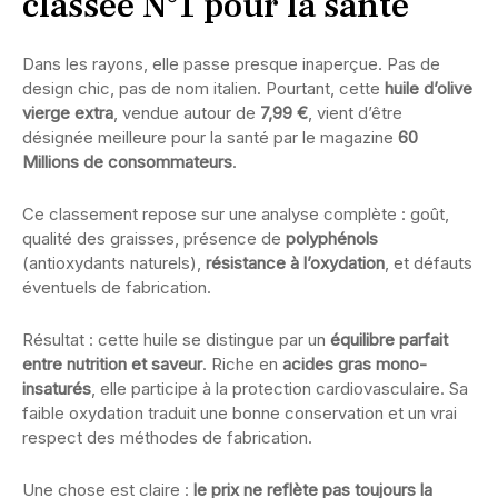
classée N°1 pour la santé
Dans les rayons, elle passe presque inaperçue. Pas de
design chic, pas de nom italien. Pourtant, cette
huile d’olive
vierge extra
, vendue autour de
7,99 €
, vient d’être
désignée meilleure pour la santé par le magazine
60
Millions de consommateurs
.
Ce classement repose sur une analyse complète : goût,
qualité des graisses, présence de
polyphénols
(antioxydants naturels),
résistance à l’oxydation
, et défauts
éventuels de fabrication.
Résultat : cette huile se distingue par un
équilibre parfait
entre nutrition et saveur
. Riche en
acides gras mono-
insaturés
, elle participe à la protection cardiovasculaire. Sa
faible oxydation traduit une bonne conservation et un vrai
respect des méthodes de fabrication.
Une chose est claire :
le prix ne reflète pas toujours la