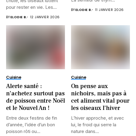
chute, les oiseaux luttent
pour rester en vie. Les...
BY
ELODIE B.
11 JANVIER 2026
BY
ELODIE B.
12 JANVIER 2026
Cuisine
Cuisine
Alerte santé :
On pense aux
n’achetez surtout pas
nichoirs, mais pas à
de poisson entre Noël
cet aliment vital pour
et le Nouvel An !
les oiseaux l’hiver
Entre deux festins de fin
L’hiver approche, et avec
d’année, l’idée d’un bon
lui, le froid qui serre la
poisson rôti ou...
nature dans...