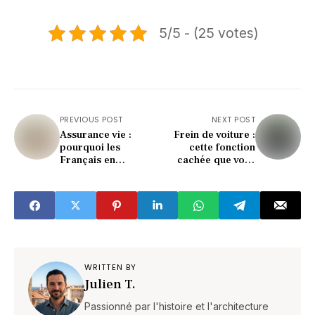
5/5 - (25 votes)
PREVIOUS POST
NEXT POST
Assurance vie :
Frein de voiture :
pourquoi les
cette fonction
Français en
cachée que vous
raffolent plus que
ignorez (et qui va
jamais en 2024 ?
vous surprendre)
WRITTEN BY
Julien T.
Passionné par l'histoire et l'architecture