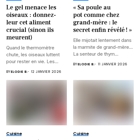
Le gel menace les
« Sa poule au
oiseaux : donnez-
pot comme chez
leur cet aliment
grand-mère : le
crucial (sinon ils
secret enfin révélé ! »
meurent)
Elle mijotait lentement dans
la marmite de grand-mère…
Quand le thermomètre
La senteur de thym...
chute, les oiseaux luttent
pour rester en vie. Les...
BY
ELODIE B.
11 JANVIER 2026
BY
ELODIE B.
12 JANVIER 2026
Cuisine
Cuisine