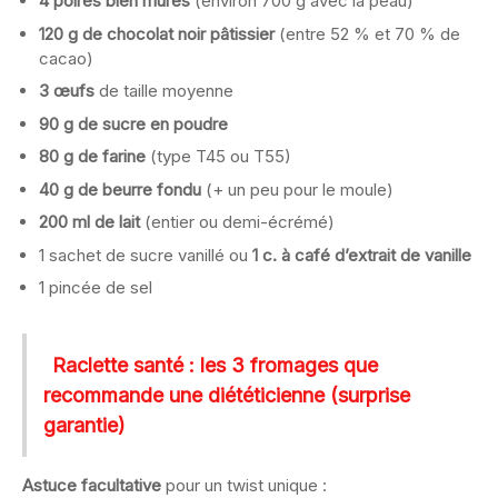
4 poires bien mûres
(environ 700 g avec la peau)
120 g de chocolat noir pâtissier
(entre 52 % et 70 % de
cacao)
3 œufs
de taille moyenne
90 g de sucre en poudre
80 g de farine
(type T45 ou T55)
40 g de beurre fondu
(+ un peu pour le moule)
200 ml de lait
(entier ou demi-écrémé)
1 sachet de sucre vanillé ou
1 c. à café d’extrait de vanille
1 pincée de sel
Raclette santé : les 3 fromages que
recommande une diététicienne (surprise
garantie)
Astuce facultative
pour un twist unique :