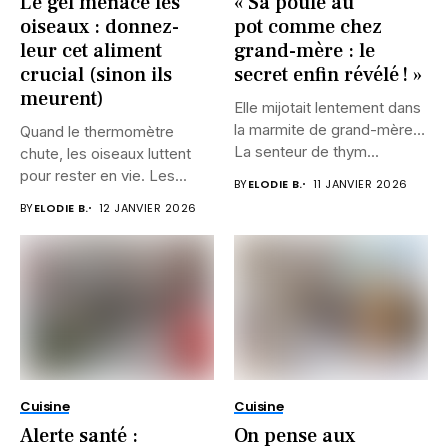
Le gel menace les
« Sa poule au
oiseaux : donnez-
pot comme chez
leur cet aliment
grand-mère : le
crucial (sinon ils
secret enfin révélé ! »
meurent)
Elle mijotait lentement dans
la marmite de grand-mère…
Quand le thermomètre
La senteur de thym...
chute, les oiseaux luttent
pour rester en vie. Les...
BY
ELODIE B.
11 JANVIER 2026
BY
ELODIE B.
12 JANVIER 2026
Cuisine
Cuisine
Alerte santé :
On pense aux