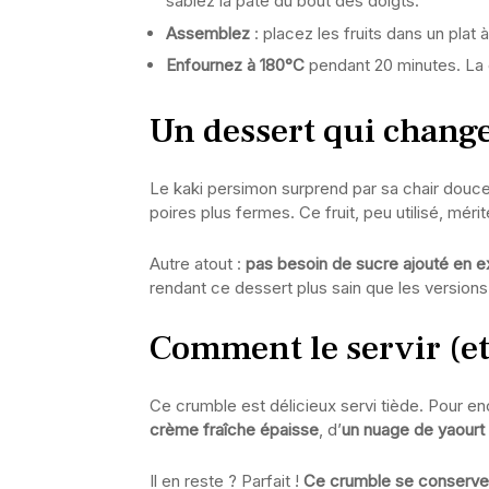
sablez la pâte du bout des doigts.
Assemblez
: placez les fruits dans un plat
Enfournez à 180°C
pendant 20 minutes. La c
Un dessert qui change
Le kaki persimon surprend par sa chair douce
poires plus fermes. Ce fruit, peu utilisé, mé
Autre atout :
pas besoin de sucre ajouté en 
rendant ce dessert plus sain que les versions 
Comment le servir (et
Ce crumble est délicieux servi tiède. Pour en
crème fraîche épaisse
, d’
un nuage de yaourt
Il en reste ? Parfait !
Ce crumble se conserve t