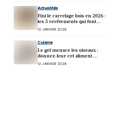
Actualités
Fini le carrelage bois en 2026 :
les 5 revêtements qui font
sensation cette année !
12 JANVIER 2026
Cuisine
Le gel menace les oiseaux :
donnez-leur cet aliment
crucial (sinon ils meurent)
12 JANVIER 2026