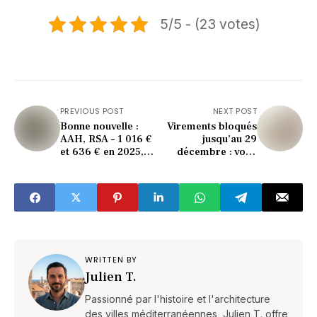
5/5 - (23 votes)
PREVIOUS POST
NEXT POST
Bonne nouvelle :
Virements bloqués
AAH, RSA – 1 016 €
jusqu’au 29
et 636 € en 2025,
décembre : voici
les chiffres clés des
pourquoi vous ne
minima sociaux de
pourrez rien
la Caf
envoyer
WRITTEN BY
Julien T.
Passionné par l'histoire et l'architecture
des villes méditerranéennes, Julien T. offre