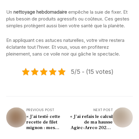
Un
nettoyage hebdomadaire
empêche la suie de fixer. Et
plus besoin de produits agressifs ou coûteux. Ces gestes
simples protègent aussi bien votre santé que la planète.
En appliquant ces astuces naturelles, votre vitre restera
éclatante tout l’hiver. Et vous, vous en profiterez
pleinement, sans ce voile noir qui gâche le spectacle.
5/5 - (15 votes)
PREVIOUS POST
NEXT POST
« J’ai testé cette
« J’ai refais le calcul
recette de filet
de ma hausse
mignon : mes
Agirc-Arrco 2026 »
invités n’ont jamais
: voici les montants
autant redemandé »
exacts qui vous