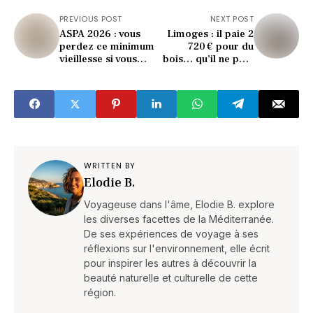
PREVIOUS POST
NEXT POST
ASPA 2026 : vous
Limoges : il paie 2
perdez ce minimum
720 € pour du
vieillesse si vous
bois… qu’il ne peut
dépassez ce seuil
même pas brûler
(officiel)
(l’hiver cauchemar)
WRITTEN BY
Elodie B.
Voyageuse dans l'âme, Elodie B. explore
les diverses facettes de la Méditerranée.
De ses expériences de voyage à ses
réflexions sur l'environnement, elle écrit
pour inspirer les autres à découvrir la
beauté naturelle et culturelle de cette
région.