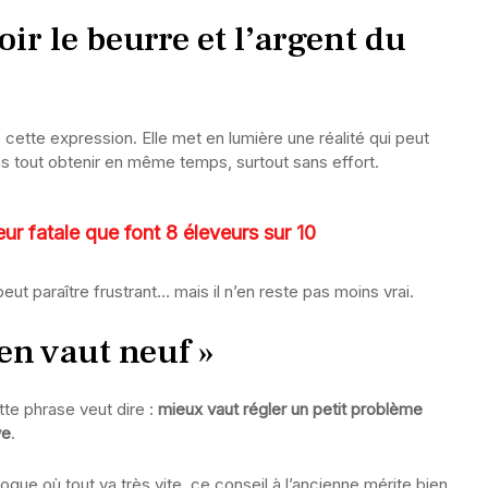
oir le beurre et l’argent du
e cette expression. Elle met en lumière une réalité qui peut
as tout obtenir en même temps, surtout sans effort.
ur fatale que font 8 éleveurs sur 10
peut paraître frustrant… mais il n’en reste pas moins vrai.
en vaut neuf »
tte phrase veut dire :
mieux vaut régler un petit problème
ve
.
poque où tout va très vite, ce conseil à l’ancienne mérite bien