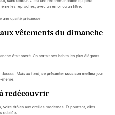
 but, sans détour
. C’est une recommandation qui peut
même les reproches, avec un emoji ou un filtre.
e une qualité précieuse.
 beaux vêtements du dimanche
nche était sacré. On sortait ses habits les plus élégants
le dessus. Mais au fond,
se présenter sous son meilleur jour
oi-même.
à redécouvrir
oire drôles aux oreilles modernes. Et pourtant, elles
s oubliée.