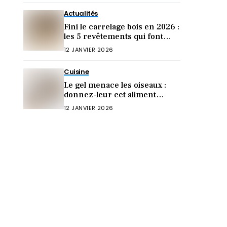
Actualités
Fini le carrelage bois en 2026 :
les 5 revêtements qui font
sensation cette année !
12 JANVIER 2026
Cuisine
Le gel menace les oiseaux :
donnez-leur cet aliment
crucial (sinon ils meurent)
12 JANVIER 2026