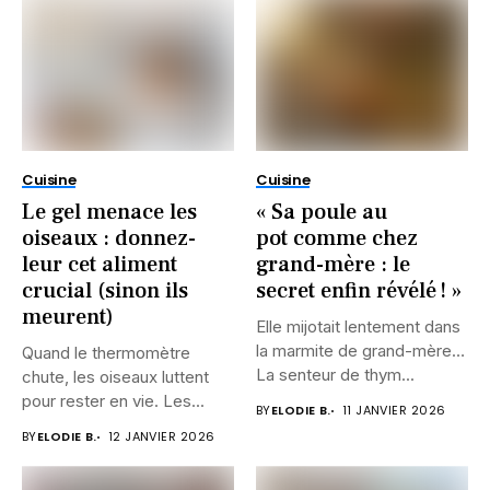
Cuisine
Cuisine
Le gel menace les
« Sa poule au
oiseaux : donnez-
pot comme chez
leur cet aliment
grand-mère : le
crucial (sinon ils
secret enfin révélé ! »
meurent)
Elle mijotait lentement dans
la marmite de grand-mère…
Quand le thermomètre
La senteur de thym...
chute, les oiseaux luttent
pour rester en vie. Les...
BY
ELODIE B.
11 JANVIER 2026
BY
ELODIE B.
12 JANVIER 2026